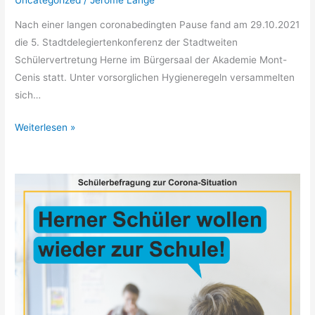
Nach einer langen coronabedingten Pause fand am 29.10.2021
die 5. Stadtdelegiertenkonferenz der Stadtweiten
Schülervertretung Herne im Bürgersaal der Akademie Mont-
Cenis statt. Unter vorsorglichen Hygieneregeln versammelten
sich…
Weiterlesen »
Herner
Schüler
wollen
wieder
zur
Schule