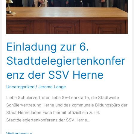
Einladung zur 6.
Stadtdelegiertenkonfer
enz der SSV Herne
Uncategorized
/
Jerome Lange
Liebe Schülervertreter, liebe SV-Lehrkräfte, die Stadtweite
Schülervertretung Herne und das kommunale Bildungsbüro der
Stadt Herne laden Euch hiermit offiziell ein zur 6.
Stadtdelegiertenkonferenz der SSV Herne…
Weiterlesen »