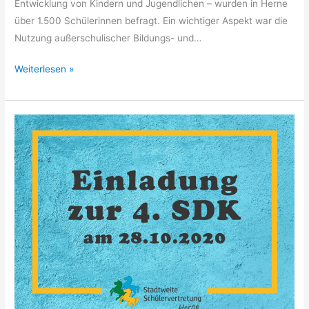
Entwicklung von Kindern und Jugendlichen – wurden in Herne
über 1.500 Schülerinnen befragt. Ein wichtiger Aspekt war die
Nutzung außerschulischer Bildungs- und…
Weiterlesen »
Einladung
zur
4.
Stadtdelegiertenkonferenz
am
28.10.2020