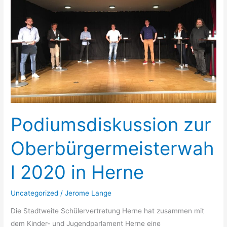
zur
Oberbürgermeisterwahl
2020
in
Herne
Podiumsdiskussion zur
Oberbürgermeisterwah
l 2020 in Herne
Uncategorized
/
Jerome Lange
Die Stadtweite Schülervertretung Herne hat zusammen mit
dem Kinder- und Jugendparlament Herne eine