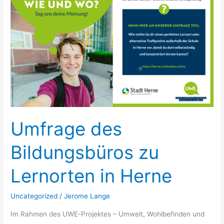
zu
Lernorten
in
Herne
Umfrage des
Bildungsbüros zu
Lernorten in Herne
Uncategorized
/
Jerome Lange
Im Rahmen des UWE-Projektes – Umwelt, Wohlbefinden und