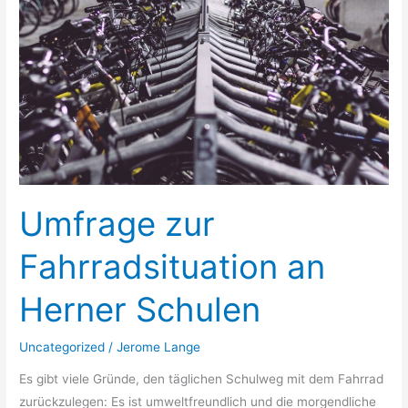
an
Herner
Schulen
Umfrage zur
Fahrradsituation an
Herner Schulen
Uncategorized
/
Jerome Lange
Es gibt viele Gründe, den täglichen Schulweg mit dem Fahrrad
zurückzulegen: Es ist umweltfreundlich und die morgendliche