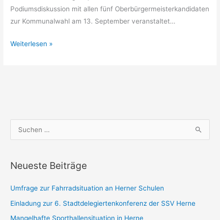
Podiumsdiskussion mit allen fünf Oberbürgermeisterkandidaten
zur Kommunalwahl am 13. September veranstaltet…
Weiterlesen »
S
u
c
Neueste Beiträge
h
e
Umfrage zur Fahrradsituation an Herner Schulen
n
Einladung zur 6. Stadtdelegiertenkonferenz der SSV Herne
n
Mangelhafte Sporthallensituation in Herne