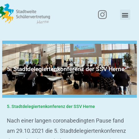
Zum
Inhalt
Men
springen
5. Stadtdelegiertenkonferenz der SSV Herne
5. Stadtdelegiertenkonferenz der SSV Herne
Nach einer langen coronabedingten Pause fand
am 29.10.2021 die 5. Stadtdelegiertenkonferenz