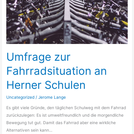
Schulen
Umfrage zur
Fahrradsituation an
Herner Schulen
Uncategorized
/
Jerome Lange
Es gibt viele Gründe, den täglichen Schulweg mit dem Fahrrad
zurückzulegen: Es ist umweltfreundlich und die morgendliche
Bewegung tut gut. Damit das Fahrrad aber eine wirkliche
Alternativen sein kann…