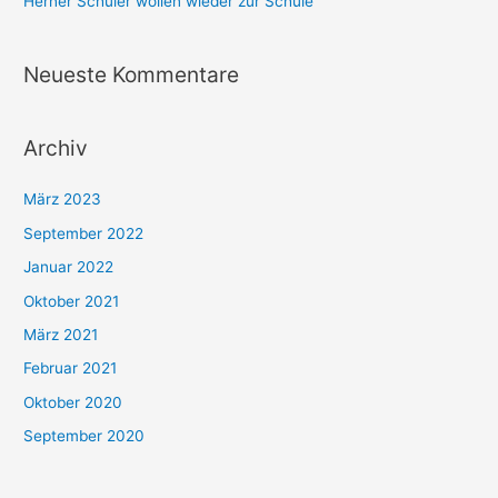
Herner Schüler wollen wieder zur Schule ​
h
:
Neueste Kommentare
Archiv
März 2023
September 2022
Januar 2022
Oktober 2021
März 2021
Februar 2021
Oktober 2020
September 2020