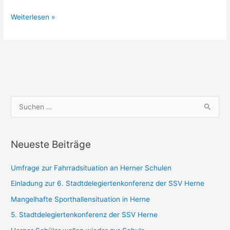
Weiterlesen »
S
u
c
Neueste Beiträge
h
e
Umfrage zur Fahrradsituation an Herner Schulen
n
Einladung zur 6. Stadtdelegiertenkonferenz der SSV Herne
n
Mangelhafte Sporthallensituation in Herne
a
5. Stadtdelegiertenkonferenz der SSV Herne
c